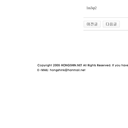
1m3qt2
야동 사이트