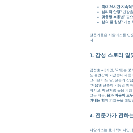
최대 36시간 지속력
심리적 안정
? 긴장
맞춤형 복용법
? 필
삶의 질 향상
? 기능
전문가들은 시알리스를 단순
다.
3. 감성 스토리 
김성호 씨(가명, 52세)는
도 불안감이 커졌습니다.몸
그러던 어느 날, 전문가 
“처음엔 단순히 기능만 회
워지고, 예전처럼 웃음이 많
그는 지금,
몸과 마음이 모
켜내는 힘
이 되었음을 깨달
4. 전문가가 전하
시알리스는 효과적이지만, 올