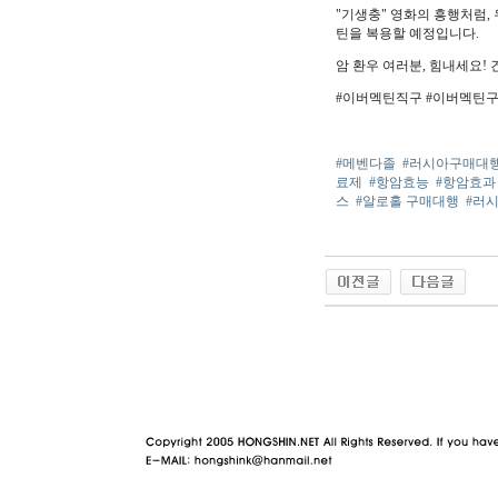
"기생충" 영화의 흥행처럼,
틴을 복용할 예정입니다.
암 환우 여러분, 힘내세요!
#이버멕틴직구 #이버멕틴
#메벤다졸
#러시아구매대
료제
#항암효능
#항암효과
스
#알로홀 구매대행
#러
야동 사이트