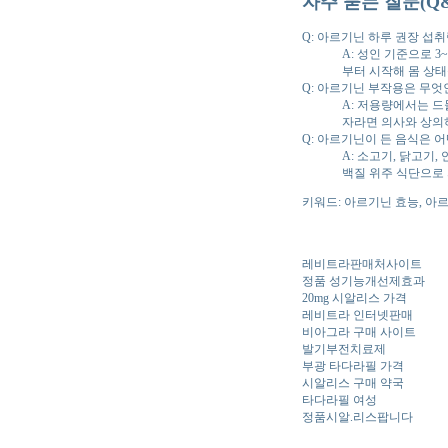
자주 묻는 질문(Q&
Q: 아르기닌 하루 권장 섭
A: 성인 기준으로 3
부터 시작해 몸 상
Q: 아르기닌 부작용은 무엇
A: 저용량에서는 드
자라면 의사와 상의
Q: 아르기닌이 든 음식은 어
A: 소고기, 닭고기
백질 위주 식단으로
키워드: 아르기닌 효능, 아
레비트라판매처사이트
정품 성기능개선제효과
20mg 시알리스 가격
레비트라 인터넷판매
비아그라 구매 사이트
발기부전치료제
부광 타다라필 가격
시알리스 구매 약국
타다라필 여성
정품시알.리스팝니다