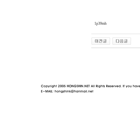
1p39mh
야동 사이트