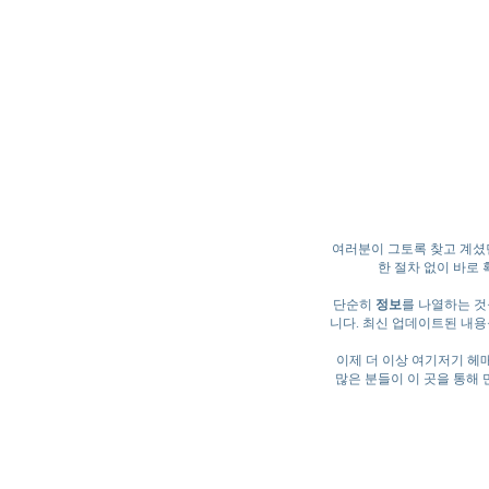
여러분이 그토록 찾고 계
한 절차 없이 바로
단순히
정보
를 나열하는 것
니다. 최신 업데이트된 내용
이제 더 이상 여기저기 헤
많은 분들이 이 곳을 통해