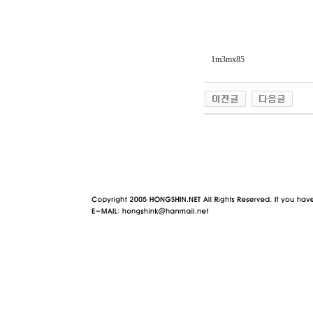
1m3mx85
야동 사이트