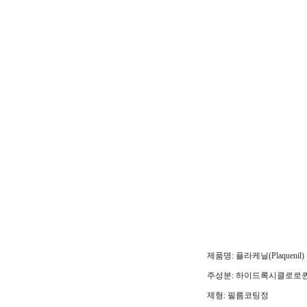
제품명: 플라케닐(Plaquenil)
주성분: 하이드록시클로로퀸 
제형: 필름코팅정