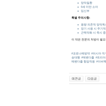
망막질환
6세 미만 소아
임신부
특별 주의사항:
용량 의존적 망막독
장기 사용 시 주기적
근력약화 시 즉시 
이 약은 전문의 처방이 필요
#코로나예방약
#러시아 직
송대행
#메벤다졸
#트리
메벤다졸 항암작용
#이버
야동 사이트