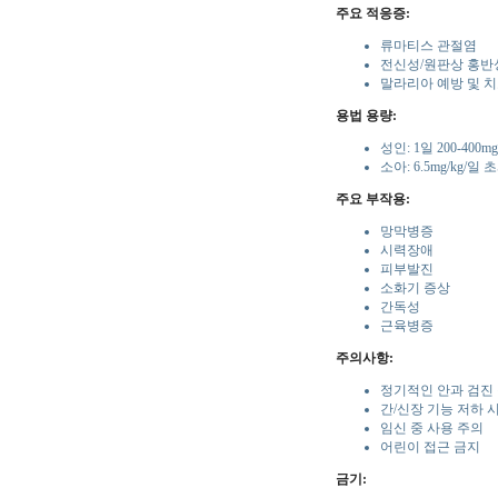
주요 적응증:
류마티스 관절염
전신성/원판상 홍반
말라리아 예방 및 
용법 용량:
성인: 1일 200-400mg
소아: 6.5mg/kg/
주요 부작용:
망막병증
시력장애
피부발진
소화기 증상
간독성
근육병증
주의사항:
정기적인 안과 검진
간/신장 기능 저하 
임신 중 사용 주의
어린이 접근 금지
금기: