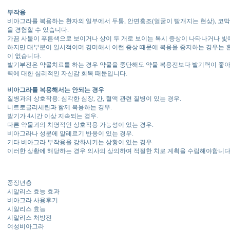
부작용
비아그라를 복용하는 환자의 일부에서 두통, 안면흥조(얼굴이 빨개지는 현상), 코막
을 경험할 수 있습니다.
가끔 사물이 푸른색으로 보이거나 상이 두 개로 보이는 복시 증상이 나타나거나 빛
하지만 대부분이 일시적이며 경미해서 이런 증상 때문에 복용을 중지하는 경우는 
이 없습니다.
발기부전은 약몰치료를 하는 경우 약물을 중단해도 약물 복용전보다 발기력이 좋아
력에 대한 심리적인 자신감 회복 때문입니다.
비아그라를 복용해서는 안되는 경우
질병과의 상호작용: 심각한 심장, 간, 혈액 관련 질병이 있는 경우.
니트로글리세린과 함께 복용하는 경우.
발기가 4시간 이상 지속되는 경우.
다른 약물과의 치명적인 상호작용 가능성이 있는 경우.
비아그라나 성분에 알레르기 반응이 있는 경우.
기타 비아그라 부작용을 강화시키는 상황이 있는 경우.
이러한 상황에 해당하는 경우 의사의 상의하여 적절한 치로 계획을 수립해야합니다
중장년층
시알리스 효능 효과
비아그라 사용후기
시알리스 효능
시알리스 처방전
여성비아그라