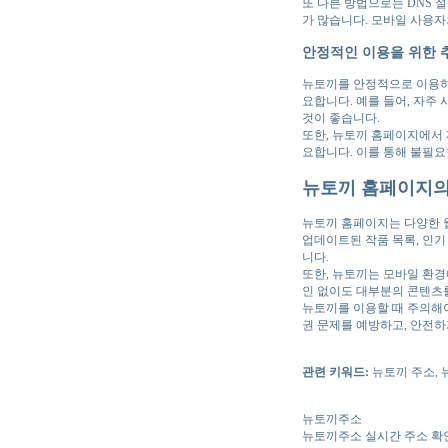
또 다른 방법으로는 DNS 설정
가 많습니다. 모바일 사용자
안정적인 이용을 위한 
뉴토끼를 안정적으로 이용하기
요합니다. 예를 들어, 자
것이 좋습니다.
또한, 뉴토끼 홈페이지에서 
요합니다. 이를 통해 불필요
뉴토끼 홈페이지의
뉴토끼 홈페이지는 다양한 
업데이트된 작품 목록, 인기
니다.
또한, 뉴토끼는 모바일 환
인 없이도 대부분의 콘텐츠를
뉴토끼를 이용할 때 주의해야
권 문제를 예방하고, 안전하
관련 키워드:
뉴토끼 주소, 
뉴토끼주소
뉴토끼주소 실시간 주소 확