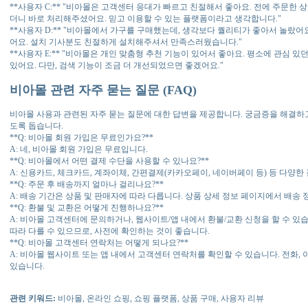
**사용자 C:** "비아몰은 고객센터 응대가 빠르고 친절해서 좋아요. 전에 주문한
더니 바로 처리해주셨어요. 믿고 이용할 수 있는 플랫폼이라고 생각합니다."
**사용자 D:** "비아몰에서 가구를 구매했는데, 생각보다 퀄리티가 좋아서 놀랐어
어요. 설치 기사분도 친절하게 설치해주셔서 만족스러웠습니다."
**사용자 E:** "비아몰은 개인 맞춤형 추천 기능이 있어서 좋아요. 평소에 관심 
있어요. 다만, 검색 기능이 조금 더 개선되었으면 좋겠어요."
비아몰 관련 자주 묻는 질문 (FAQ)
비아몰 사용과 관련된 자주 묻는 질문에 대한 답변을 제공합니다. 궁금증을 해결하고
도록 돕습니다.
**Q: 비아몰 회원 가입은 무료인가요?**
A: 네, 비아몰 회원 가입은 무료입니다.
**Q: 비아몰에서 어떤 결제 수단을 사용할 수 있나요?**
A: 신용카드, 체크카드, 계좌이체, 간편결제(카카오페이, 네이버페이 등) 등 다양한
**Q: 주문 후 배송까지 얼마나 걸리나요?**
A: 배송 기간은 상품 및 판매자에 따라 다릅니다. 상품 상세 정보 페이지에서 배송 
**Q: 환불 및 교환은 어떻게 진행하나요?**
A: 비아몰 고객센터에 문의하거나, 웹사이트/앱 내에서 환불/교환 신청을 할 수 있
따라 다를 수 있으므로, 사전에 확인하는 것이 좋습니다.
**Q: 비아몰 고객센터 연락처는 어떻게 되나요?**
A: 비아몰 웹사이트 또는 앱 내에서 고객센터 연락처를 확인할 수 있습니다. 전화, 
있습니다.
관련 키워드:
비아몰, 온라인 쇼핑, 쇼핑 플랫폼, 상품 구매, 사용자 리뷰