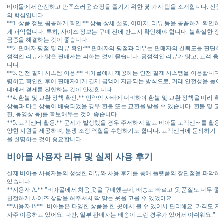
비아몰에서 안전하고 만족스러운 쇼핑을 즐기기 위한 몇 가지 팁을 소개합니다. 신
의 핵심입니다.
**1. 상품 정보 꼼꼼하게 확인:** 상품 상세 설명, 이미지, 리뷰 등을 꼼꼼하게 확
게 파악합니다. 특히, 사이즈 정보는 구매 전에 반드시 확인해야 합니다. 불확실한
금증을 해결하는 것이 좋습니다.
**2. 판매자 평점 및 리뷰 확인:** 판매자의 평점과 리뷰는 판매자의 신뢰도를 판
정적인 리뷰가 많은 판매자는 피하는 것이 좋습니다. 긍정적인 리뷰가 많고, 고객 
니다.
**3. 안전 결제 시스템 이용:** 비아몰에서 제공하는 안전 결제 시스템을 이용합
령하고 확인한 후에 판매자에게 결제 금액이 지급되는 방식으로, 거래 안전성을 높
내에서 결제를 진행하는 것이 안전합니다.
**4. 환불 및 교환 정책 확인:** 만약의 사태에 대비하여 환불 및 교환 정책을 미
상품과 다른 상품이 배송되었을 경우 환불 또는 교환을 받을 수 있습니다. 환불 및 
진, 동영상 등)를 확보해두는 것이 좋습니다.
**5. 고객센터 활용:** 문제가 발생했을 경우 주저하지 말고 비아몰 고객센터를 
양한 지원을 제공하며, 분쟁 조정 역할을 수행하기도 합니다. 고객센터에 문의하기 
을 설명하는 것이 중요합니다.
비아몰 사용자 리뷰 및 실제 사용 후기
실제 비아몰 사용자들의 생생한 리뷰와 사용 후기를 통해 플랫폼의 장단점을 파악하고
있습니다.
**사용자 A:** "비아몰에서 처음 옷을 구매했는데, 배송도 빠르고 옷 품질도 너무
친절하게 사이즈 상담을 해주셔서 딱 맞는 옷을 고를 수 있었어요."
**사용자 B:** "비아몰은 다양한 상품을 한 곳에서 볼 수 있어서 편리해요. 가격
자주 이용하고 있어요. 다만, 일부 판매자는 배송이 느린 경우가 있어서 아쉬워요."