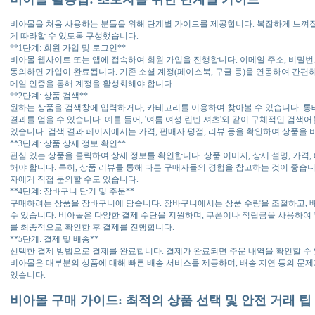
비아몰을 처음 사용하는 분들을 위해 단계별 가이드를 제공합니다. 복잡하게 느껴질
게 따라할 수 있도록 구성했습니다.
**1단계: 회원 가입 및 로그인**
비아몰 웹사이트 또는 앱에 접속하여 회원 가입을 진행합니다. 이메일 주소, 비밀번호
동의하면 가입이 완료됩니다. 기존 소셜 계정(페이스북, 구글 등)을 연동하여 간편하
메일 인증을 통해 계정을 활성화해야 합니다.
**2단계: 상품 검색**
원하는 상품을 검색창에 입력하거나, 카테고리를 이용하여 찾아볼 수 있습니다. 롱
결과를 얻을 수 있습니다. 예를 들어, '여름 여성 린넨 셔츠'와 같이 구체적인 검색
있습니다. 검색 결과 페이지에서는 가격, 판매자 평점, 리뷰 등을 확인하여 상품을 
**3단계: 상품 상세 정보 확인**
관심 있는 상품을 클릭하여 상세 정보를 확인합니다. 상품 이미지, 상세 설명, 가격,
해야 합니다. 특히, 상품 리뷰를 통해 다른 구매자들의 경험을 참고하는 것이 좋습니
자에게 직접 문의할 수도 있습니다.
**4단계: 장바구니 담기 및 주문**
구매하려는 상품을 장바구니에 담습니다. 장바구니에서는 상품 수량을 조절하고, 배
수 있습니다. 비아몰은 다양한 결제 수단을 지원하며, 쿠폰이나 적립금을 사용하여 
를 최종적으로 확인한 후 결제를 진행합니다.
**5단계: 결제 및 배송**
선택한 결제 방법으로 결제를 완료합니다. 결제가 완료되면 주문 내역을 확인할 수 
비아몰은 대부분의 상품에 대해 빠른 배송 서비스를 제공하며, 배송 지연 등의 문제
있습니다.
비아몰 구매 가이드: 최적의 상품 선택 및 안전 거래 팁