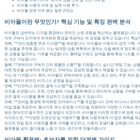
비아몰 사용자 리뷰 및 실제 사용 후기
비아몰 관련 자주 묻는 질문 (FAQ)
비아몰이란 무엇인가? 핵심 기능 및 특징 완벽 분석
비아몰은 급변하는 디지털 환경에서 온라인 쇼핑 경험을 혁신하는 플랫폼입니다. 단
자와 구매자 모두에게 최적화된 환경을 제공하는 데 초점을 맞추고 있습니다. 핵심
첫째, **개인 맞춤형 추천 시스템**을 제공합니다. 비아몰은 사용자의 검색 기록, 
한 상품을 추천해 줍니다. 이는 방대한 상품 목록에서 원하는 것을 빠르게 찾도록 도
운 상품을 발견하는 기회를 제공합니다. 롱테일 키워드 검색을 통해 특정 니즈를 
는 것도 가능합니다.
둘째, **판매자와 구매자 간의 원활한 소통**을 지원합니다. 실시간 채팅 기능, 상
대한 정보를 상세하게 제공하고, 구매자는 궁금한 점을 즉시 해결할 수 있습니다. 
키는 데 기여합니다. 특히, 비아몰은 판매자에게 상품 관리, 재고 관리, 주문 처리 
를 제공하여 온라인 비즈니스 운영을 돕습니다.
셋째, **안전하고 편리한 결제 시스템**을 구축했습니다. 다양한 결제 수단을 지원
안전을 보장합니다. 또한, 간편 결제 기능을 통해 빠르고 편리하게 상품을 구매할 
안전 결제 시스템을 통해 안심하고 쇼핑을 즐길 수 있습니다.
넷째, **모바일 환경에 최적화된 인터페이스**를 제공합니다. 언제 어디서나 편리
바일 앱을 제공하며, 웹사이트 역시 반응형 디자인을 적용하여 다양한 기기에서 최
핑은 현대인의 필수적인 쇼핑 방법이 되었으며, 비아몰은 이러한 트렌드에 맞춰 
마지막으로, **다양한 프로모션 및 이벤트**를 통해 사용자에게 더 많은 혜택을 제공
포인트 적립 등의 이벤트를 통해 구매를 유도하고, 사용자 로열티를 강화합니다. 
플랫폼을 넘어, 즐거움을 느낄 수 있는 공간으로 만들어줍니다.
비아몰 활용법: 초보자를 위한 단계별 가이드