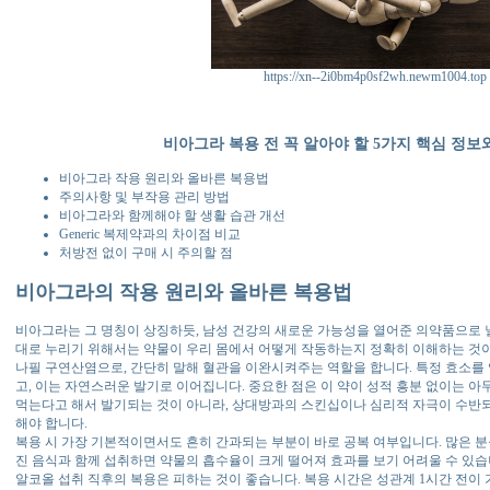
https://xn--2i0bm4p0sf2wh.newm1004.top
비아그라 복용 전 꼭 알아야 할 5가지 핵심 정보
비아그라 작용 원리와 올바른 복용법
주의사항 및 부작용 관리 방법
비아그라와 함께해야 할 생활 습관 개선
Generic 복제약과의 차이점 비교
처방전 없이 구매 시 주의할 점
비아그라의 작용 원리와 올바른 복용법
비아그라는 그 명칭이 상징하듯, 남성 건강의 새로운 가능성을 열어준 의약품으로 널
대로 누리기 위해서는 약물이 우리 몸에서 어떻게 작동하는지 정확히 이해하는 것이
나필 구연산염으로, 간단히 말해 혈관을 이완시켜주는 역할을 합니다. 특정 효소
고, 이는 자연스러운 발기로 이어집니다. 중요한 점은 이 약이 성적 흥분 없이는 아
먹는다고 해서 발기되는 것이 아니라, 상대방과의 스킨십이나 심리적 자극이 수반
해야 합니다.
복용 시 가장 기본적이면서도 흔히 간과되는 부분이 바로 공복 여부입니다. 많은 분
진 음식과 함께 섭취하면 약물의 흡수율이 크게 떨어져 효과를 보기 어려울 수 있습
알코올 섭취 직후의 복용은 피하는 것이 좋습니다. 복용 시간은 성관계 1시간 전이 