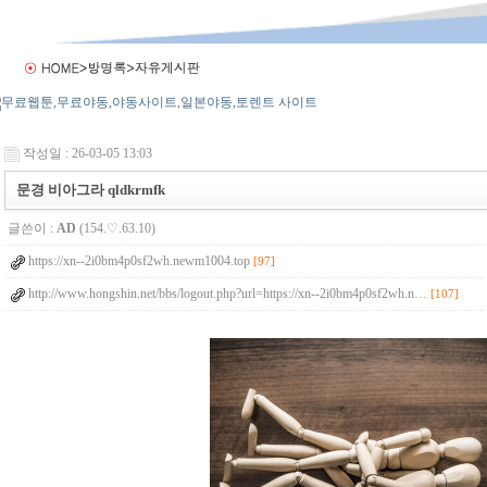
작성일 : 26-03-05 13:03
문경 비아그라 qldkrmfk
글쓴이 :
AD
(154.♡.63.10)
https://xn--2i0bm4p0sf2wh.newm1004.top
[97]
http://www.hongshin.net/bbs/logout.php?url=https://xn--2i0bm4p0sf2wh.n…
[107]