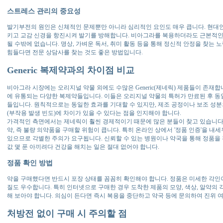
스트레스 관리의 중요성
발기부전의 원인은 신체적인 문제뿐만 아니라 심리적인 요인도 매우 큽니다. 현대
키고 교감 신경을 항진시켜 발기를 방해합니다. 비아그라를 복용하더라도 근본적인
될 수밖에 없습니다. 명상, 가벼운 독서, 취미 활동 등을 통해 정신적 안정을 찾는
힘들다면 전문 상담사를 찾는 것도 좋은 방법입니다.
Generic 복제약과의 차이점 비교
비아그라 시장에는 오리지널 약물 외에도 수많은 Generic(제네릭) 제품들이 존재합
에 유통되는 다양한 복제약들입니다. 이들은 오리지널 약물의 특허가 만료된 후 동
들입니다. 원칙적으로는 동일한 효과를 기대할 수 있지만, 제조 공정이나 보조 성분
(부작용 발생 빈도)에 차이가 있을 수 있다는 점을 인지해야 합니다.
가격적인 측면에서는 제네릭이 훨씬 경제적이기 때문에 많은 분들이 찾고 있습니다.
약, 즉 불량 의약품을 구매할 위험이 큽니다. 특히 온라인 상에서 '정품 인증'을 내
있으므로 각별한 주의가 요구됩니다. 신뢰할 수 있는 병원이나 약국을 통해 정품을 
값 몇 푼 아끼려다 건강을 해치는 일은 절대 없어야 합니다.
정품 확인 방법
약을 구매했다면 반드시 포장 상태를 꼼꼼히 확인해야 합니다. 정품은 미세한 각인이
질도 우수합니다. 특히 인터넷으로 구매한 경우 도착한 제품의 모양, 색상, 알약의
해 보아야 합니다. 의심이 든다면 즉시 복용을 중단하고 약국 등에 문의하여 진위 
처방전 없이 구매 시 주의할 점