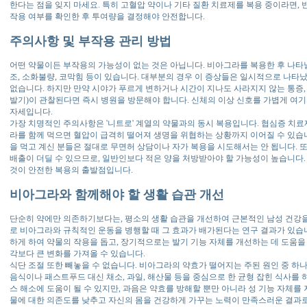
한다는 점을 잊지 마세요. 특히 고혈압 약이나 기타 질환 치료제를 복용 중이라면, 
작용 여부를 확인한 후 투여량을 결정해야 안전합니다.
주의사항 및 부작용 관리 방법
어떤 약물이든 부작용의 가능성이 없는 것은 아닙니다. 비아그라를 복용한 후 나타날
조, 소화불량, 코막힘 등이 있습니다. 대부분의 경우 이 증상들은 일시적으로 나
없습니다. 하지만 만약 시야가 푸르게 변하거나 시간이 지나도 사라지지 않는 통증,
발기)이 관찰된다면 즉시 병원을 방문해야 합니다. 신체의 이상 신호를 가볍게 여기
자세입니다.
가장 치명적인 주의사항은 '니트로' 계열의 약물과의 동시 복용입니다. 협심증 치
라를 함께 먹으면 혈압이 급격히 떨어져 생명을 위협하는 상황까지 이어질 수 있습니
을 먹고 계신 분들은 절대로 무면허 상담이나 자가 복용을 시도해서는 안 됩니다. 
배출이 더딜 수 있으므로, 일반인보다 적은 양을 처방받아야 할 가능성이 높습니다
것이 안전한 복용의 출발점입니다.
비아그라와 함께해야 할 생활 습관 개선
단순히 약에만 의존하기보다는, 평소의 생활 습관을 개선하여 근본적인 남성 건강을 
로 비아그라와 규칙적인 운동을 병행할 때 그 효과가 배가된다는 연구 결과가 있습니
하게 하여 약물의 작용을 돕고, 장기적으로는 발기 기능 자체를 개선하는 데 도움을
각보다 큰 변화를 가져올 수 있습니다.
식단 조절 또한 빼놓을 수 없습니다. 비아그라의 약효가 떨어지는 주된 원인 중 하
음식이나 패스트푸드 대신 채소, 과일, 해산물 등을 중심으로 한 균형 잡힌 식사를 
스 해소에 도움이 될 수 있지만, 과음은 약효를 방해할 뿐만 아니라 성 기능 자체를
물에 대한 의존도를 낮추고 자신의 몸을 건강하게 가꾸는 노력이 만족스러운 결과로