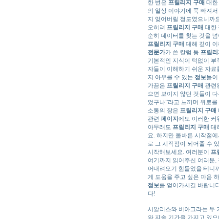
한 번은
프릴리지 구매
대한 
의 일상 이야기에 푹 빠져서
지 잊어버릴 정도였으니까요.
오히려
프릴리지 구매
대한 
순히 데이터를 찾는 것을 넘
프릴리지 구매
대해 깊이 이
전문가
가 쓴 칼럼 등
프릴리
기본적인 지식이 턱없이 부족
자들이 이해하기 쉬운 자료를
지 아우를 수 있는
정보
들이
가끔은
프릴리지 구매
관련된
으면 보이지 않던 것들이 다
었구나”라고 느끼며 위로를 
소통의 장은
프릴리지 구매
관련
페이지
에도 이러한 커
아무래도
프릴리지 구매
대해
요. 하지만 올바른 시작점에
로 그 시작점이 되어줄 수 
시작해보세요. 여러분이
프
여기까지 읽어주신 여러분,
어내려오기 힘들었을 테니까
게 도움을 주고 싶은 마음 
정보
를 얻어가시길 바랍니다
다!
시알리스와 비아그라는 두 가
와 지속 기간을 가지고 있으