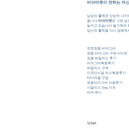
비아마켓이 전하는 자
남성의 활력은 단순히 나이에
됩니다.
비아마켓
은 그런 남
높이고 있습니다.발기력의 회
당신의 활력을 다시 점화하
천연정품 비아그라
정품 비아그라 구매 사이트
정품 씨알리스 후기
비아그라복용후기
씨알리스 구매
미국산시알.리스복용후기
타다라필 구입
정품비아그라 사용후기
시알리스 5mg 가격
비아 맥스
1p3qet