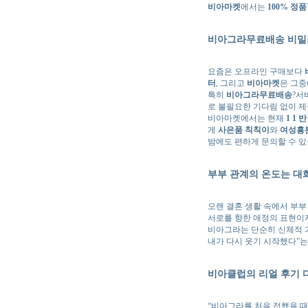
비아마켓
에서는
100% 정품
비아그라무료배송 비밀
요즘은 오프라인 구매보다
터
, 그리고
비아마켓
은 그중
특히
비아그라무료배송
?서
로 불필요한 기다림 없이 제
비아마켓에서는 현재
1 1 
게
사은품 칙칙이
와
여성흥
밤에도 편하게 문의할 수 있
부부 관계의 온도는 대
오랜 결혼 생활 속에서 부부
서로를 향한 애정의 표현이자
비아그라는 단순히 신체적 
내가 다시 웃기 시작했다”는
비아클럽의 리얼 후기 
“비아그라를 처음 접했을 때