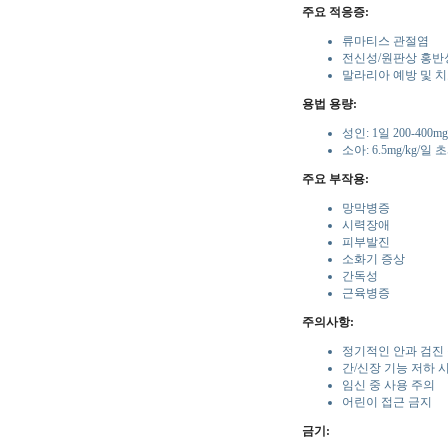
주요 적응증:
류마티스 관절염
전신성/원판상 홍반
말라리아 예방 및 
용법 용량:
성인: 1일 200-400mg
소아: 6.5mg/kg/
주요 부작용:
망막병증
시력장애
피부발진
소화기 증상
간독성
근육병증
주의사항:
정기적인 안과 검진
간/신장 기능 저하 
임신 중 사용 주의
어린이 접근 금지
금기: