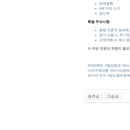
망막질환
6세 미만 소아
임신부
특별 주의사항:
용량 의존적 망막독
장기 사용 시 주기적
근력약화 시 즉시 
이 약은 전문의 처방이 필요
#이버멕틴
#항암효과
#러
시아구매대행
#러시아판매
러시아 직구
#당뇨병치료
야동 사이트