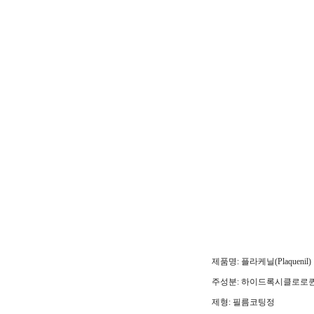
제품명: 플라케닐(Plaquenil)
주성분: 하이드록시클로로퀸 
제형: 필름코팅정