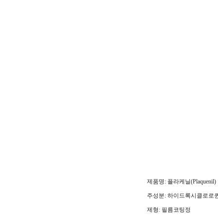
제품명: 플라케닐(Plaquenil)
주성분: 하이드록시클로로퀸 
제형: 필름코팅정