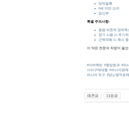
망막질환
6세 미만 소아
임신부
특별 주의사항:
용량 의존적 망막독
장기 사용 시 주기적
근력약화 시 즉시 
이 약은 전문의 처방이 필요
#이버멕틴
#항암효과
#러
시아구매대행
#러시아판매
러시아 직구
#당뇨병치료
야동 사이트