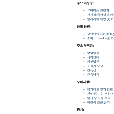
주요 적응증:
류마티스 관절염
전신성/원판상 홍반
말라리아 예방 및 
용법 용량:
성인: 1일 200-400mg
소아: 6.5mg/kg/
주요 부작용:
망막병증
시력장애
피부발진
소화기 증상
간독성
근육병증
주의사항:
정기적인 안과 검진
간/신장 기능 저하 
임신 중 사용 주의
어린이 접근 금지
금기: