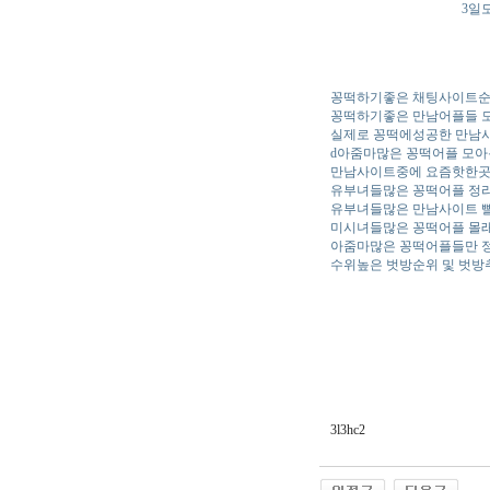
3일
꽁떡하기좋은 채팅사이트
꽁떡하기좋은 만남어플들 
실제로 꽁떡에성공한 만남
d아줌마많은 꽁떡어플 모아
만남사이트중에 요즘핫한
유부녀들많은 꽁떡어플 정
유부녀들많은 만남사이트 
미시녀들많은 꽁떡어플 몰
아줌마많은 꽁떡어플들만 
수위높은 벗방순위 및 벗방
3l3hc2