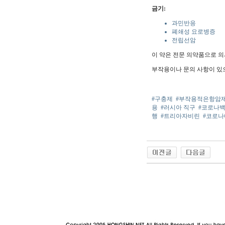
금기:
과민반응
폐쇄성 요로병증
전립선암
이 약은 전문 의약품으로 의
부작용이나 문의 사항이 있
#구충제
#부작용적은항암
용
#러시아 직구
#코로나
행
#트리아자비린
#코로
야동 사이트