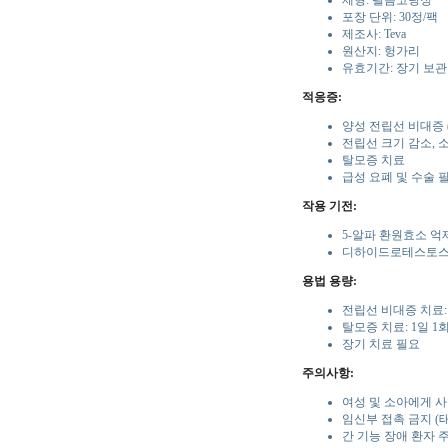
제형: 필름코팅정
포장 단위: 30정/팩
제조사: Teva
원산지: 헝가리
유효기간: 장기 보관
적응증:
양성 전립선 비대증 (
전립선 크기 감소, 
탈모증 치료
급성 요폐 및 수술 
작용 기전:
5-알파 환원효소 억
디하이드로테스토스테
용법 용량:
전립선 비대증 치료: 
탈모증 치료: 1일 1
장기 치료 필요
주의사항:
여성 및 소아에게 사
임신부 접촉 금지 (
간 기능 장애 환자 