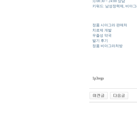
5) 08:30 ~ 24:00 상담
키워드: 남성정력제, 비아그
정품 시아그라 판매처
치료제 개발
우즐성 약국
발기 후기
정품 비아그라처방
1p3regs
야동 사이트