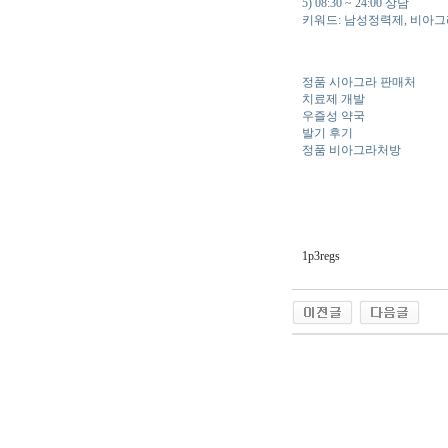
5) 08:30 ~ 24:00 상담
키워드: 남성정력제, 비아그
정품 시아그라 판매처
치료제 개발
우즐성 약국
발기 후기
정품 비아그라처방
1p3regs
야동 사이트