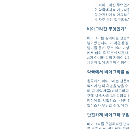
비아그라란 무엇인가
약국에서 비아그라를
안전하게 비아그라 
자주 묻는 질문(Q&A
비아그라란 무엇인가?
비아그라는 실데나필 성분의 
받아왔습니다. 이 약은 음경
발기를 돕죠. 주로 40대 
에서 섭취 후 30분~1시간 
ac가 아니라 성적 자극이 
사항이 있어 의학적 상담이
약국에서 비아그라를 살
한국에서 비아그라는 전문의
약사가 법적 처벌을 받을 수
며, 제네릭 제품(비아그라 
구매 시 약사의 1차 상담을
점이에요. 시알리스나 레비트
알리스가 우위일 수 있어 개
안전하게 비아그라 구입
비아그라를 구입하려면 먼저 
물 복용 여부, 발기부전 원인을