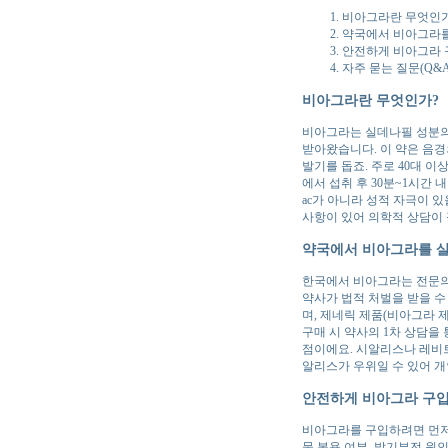
비아그라란 무엇인가
약국에서 비아그라를
안전하게 비아그라 
자주 묻는 질문(Q&A
비아그라란 무엇인가?
비아그라는 실데나필 성분의 
받아왔습니다. 이 약은 음경
발기를 돕죠. 주로 40대 
에서 섭취 후 30분~1시간 
ac가 아니라 성적 자극이 
사항이 있어 의학적 상담이
약국에서 비아그라를 살
한국에서 비아그라는 전문의
약사가 법적 처벌을 받을 수
며, 제네릭 제품(비아그라 
구매 시 약사의 1차 상담을
점이에요. 시알리스나 레비트
알리스가 우위일 수 있어 개
안전하게 비아그라 구입
비아그라를 구입하려면 먼저 
물 복용 여부, 발기부전 원인을