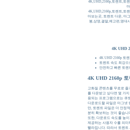
4K,UHD,2160p,토렌트,토
마
4K,UHD,2160p,토렌트,토
마보는곳, 토렌트 다운, 마그넷
봉,상영,결말,예고편,명대사
4K UHD
4K UHD 2160p
토렌트 속도 최강으
안전하고 빠른 토렌
4K UHD 2160
고화질 콘텐츠를 무료로 즐기
를 다운받고 싶다면 몇 가지
용되는 프로그램으로는 큐토
다운로드할 파일은 마그넷 
만, 토렌트 파일은 더 안정적
분히 확보하는 것이 좋습니다.
또한, 다운로드 속도를 높이
제공하는 사용자 수를 의미하
빨라집니다. 따라서 토렌트 