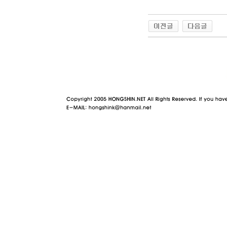
야동 사이트