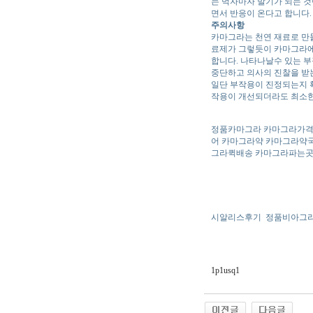
는 먹자마자 발기가 되는 것
면서 반응이 온다고 합니다.
주의사항
카마그라는 천연 재료로 만들
료제가 그렇듯이 카마그라에
합니다. 나타나날수 있는 
중단하고 의사의 진찰을 받는
일단 부작용이 진정되는지 확
작용이 개선되더라도 최소한
정품카마그라 카마그라가격
어 카마그라약 카마그라약
그라퀵배송 카마그라파는곳
시알리스후기
정품비아그
1p1usq1