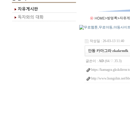
작성일 : 26-03-13 11:40
안동 카마그라 zkakrmfk
글쓴이 :
AD
(64.♡.35.3)
https://kamagra.gkskdirrnr.t
http://www.hongshin.net/bb