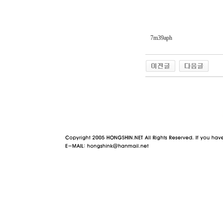
7m39aph
야동 사이트