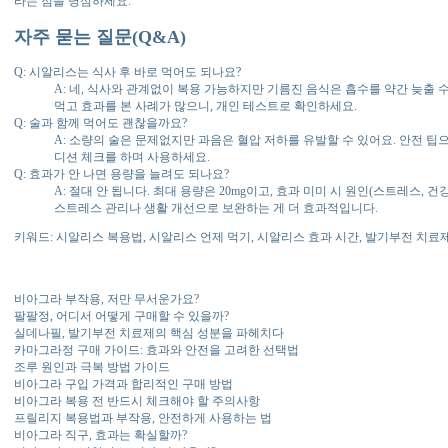
라는 점을 명심하세요.
자주 묻는 질문(Q&A)
Q: 시알리스는 식사 후 바로 먹어도 되나요?
A: 네, 식사와 관계없이 복용 가능하지만 기름진 음식은 흡수를 약간 늦출 
먹고 효과를 본 사례가 많으니, 개인 테스트로 확인하세요.
Q: 술과 함께 먹어도 괜찮을까요?
A: 소량의 술은 문제없지만 과음은 혈압 저하를 유발할 수 있어요. 안전 팁으
디션 체크를 하며 사용하세요.
Q: 효과가 안 나면 용량을 늘려도 되나요?
A: 절대 안 됩니다. 최대 용량은 20mg이고, 효과 미미 시 원인(스트레스, 
스트레스 관리나 생활 개선으로 보완하는 게 더 효과적입니다.
키워드: 시알리스 복용법, 시알리스 언제 먹기, 시알리스 효과 시간, 발기부전 치료
비아그라 부작용, 저만 무서운가요?
팔팔정, 어디서 어떻게 구매할 수 있을까?
실데나필, 발기부전 치료제의 핵심 성분을 파헤치다
카마그라정 구매 가이드: 효과와 안전을 고려한 선택법
조루 원인과 극복 방법 가이드
비아그라 구입 가격과 합리적인 구매 방법
비아그라 복용 전 반드시 체크해야 할 주의사항
프릴리지 복용법과 부작용, 안전하게 사용하는 법
비아그라 직구, 효과는 확실할까?