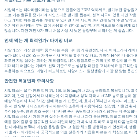
시알리스는 타다라필이라는 성분으로 만들어진 PDE5 억제제로, 발기부전 증상을 개
으로 가는 혈류를 증가시켜 자연스러운 발기를 돕는데, 성적 자극이 있을 때만 작용한
아그라처럼 빠른 효과를 기대할 수 있지만 지속 시간이 36시간에 달해 '주말 알약'
장기적인 관계에서 부담 없이 사용할 수 있다고 느끼며, 의학적으로도 심혈관계 질
많습니다. 다만 개인차가 크니 처음 사용 시 낮은 용량부터 시작하는 게 좋습니다.
언제 먹는 게 최적인가? 타이밍 비교
시알리스의 가장 큰 매력 중 하나는 복용 타이밍의 유연성입니다. 비아그라나 레비
들과 달리, 시알리스는 가벼운 식사 후에도 흡수가 잘 돼요. 기름진 음식이나 술과 
과도한 지방 섭취는 피하는 게 바람직합니다. 장점으로는 계획 없이도 섭취할 수 
기대하기 어렵다는 거예요. 선택 기준으로는 성생활 패턴을 고려하세요 불규칙한 경우
복용하는 식으로요. 이렇게 비교해보면 시알리스가 일상생활에 가장 잘 맞는 옵션
안전한 복용법과 주의사항
시알리스는 물 한 잔과 함께 1일 1회, 보통 5mg이나 20mg 용량으로 복용합니다.
퍼지며, 간과 신장에서 대사되는데 이 과정에서 성적 자극 시 cGMP 농도를 높여
예상 30분에서 최대 2시간 전에 먹는 게 표준인데, 효과가 36시간 지속되니 과도한
용 시 반 알부터 테스트하거나 파트너와 소통하며 사용하세요. 심장병, 저혈압 환자
부작용(두통, 안면 홍조 등)이 나타나면 즉시 중단하고 의사와 상담하는 게 중요합니
시알리스 사용 시 가장 흔한 실수는 타이밍 무시나 과다 복용인데, 이를 피하려면 
예를 들어 출장 중 불규칙한 식사 패턴이라면 저녁 식사 후 바로 복용해 다음 날까지
한 나이대별로 50대 이상은 용량을 줄이고 혈압 체크를 병행하는 게 안전하며, 생활
기 효과가 배가됩니다. 궁극적으로 의료 전문가의 지침을 따르는 게 핵심으로, 이 약