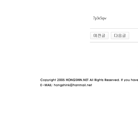
7p3e5qw
야동 사이트