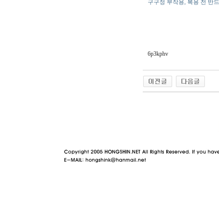
구구정 부작용, 복용 전 반
6p3kphv
야동 사이트