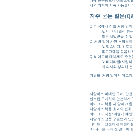
외에 진공펌프나 생활요법을
서 이뤄져야 지속 가능합니
자주 묻는 질문(Q&
Q: 한국에서 정말 처방 없이
A: 네, 약사법상 
모두 처벌받을 수 있
Q: 처방 없이 사면 부작용이
A: 맞습니다. 위조
홀로그램을 꼼꼼히 
Q: 비아그라 대체제로 추천
A: 타다라필(시알리
게 의사와 상의해 선
키워드: 처방 없이 비아그라
시알리스 비대면 구매, 안
센트립 구매처와 안전하게 
비아그라 복용 시 알아야 
시알리스 복용 효과와 변화
비아그라 내성: 어떻게 예방
시알리스 정품 구별법과 안
레비트라 안전하게 복용하는
"타다라필 구매 전 알아야 할