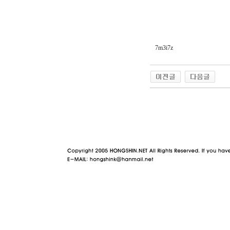
7m3i7z
야동 사이트