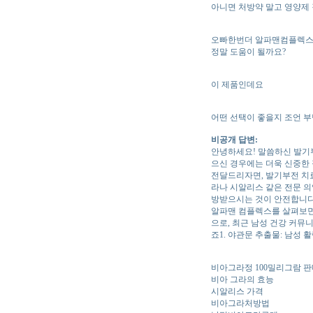
아니면 처방약 말고 영양제
오빠한번더 알파맨컴플렉스
정말 도움이 될까요?
이 제품인데요
어떤 선택이 좋을지 조언 
비공개 답변:
안녕하세요! 말씀하신 발기부
으신 경우에는 더욱 신중한
전달드리자면, 발기부전 치료
라나 시알리스 같은 전문 의
방받으시는 것이 안전합니다
알파맨 컴플렉스를 살펴보면 
으로, 최근 남성 건강 커뮤
죠1. 야관문 추출물: 남성 
비아그라정 100밀리그람 
비아 그라의 효능
시알리스 가격
비아그라처방법