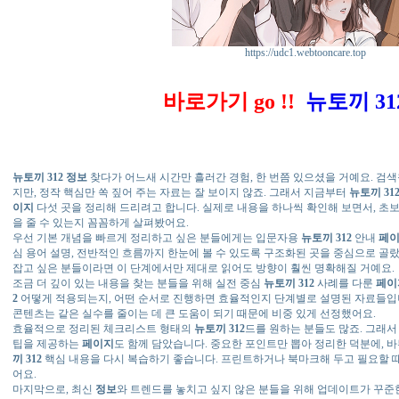
https://udc1.webtooncare.top
바로가기 go !!
뉴토끼 31
뉴토끼 312
정보
찾다가 어느새 시간만 흘러간 경험, 한 번쯤 있으셨을 거예요. 검
지만, 정작 핵심만 쏙 짚어 주는 자료는 잘 보이지 않죠. 그래서 지금부터
뉴토끼 31
이지
다섯 곳을 정리해 드리려고 합니다. 실제로 내용을 하나씩 확인해 보면서, 초
을 줄 수 있는지 꼼꼼하게 살펴봤어요.
우선 기본 개념을 빠르게 정리하고 싶은 분들에게는 입문자용
뉴토끼 312
안내
페
심 용어 설명, 전반적인 흐름까지 한눈에 볼 수 있도록 구조화된 곳을 중심으로 골랐
잡고 싶은 분들이라면 이 단계에서만 제대로 읽어도 방향이 훨씬 명확해질 거예요.
조금 더 깊이 있는 내용을 찾는 분들을 위해 실전 중심
뉴토끼 312
사례를 다룬
페이
2
어떻게 적용되는지, 어떤 순서로 진행하면 효율적인지 단계별로 설명된 자료들입
콘텐츠는 같은 실수를 줄이는 데 큰 도움이 되기 때문에 비중 있게 선정했어요.
효율적으로 정리된 체크리스트 형태의
뉴토끼 312
드를 원하는 분들도 많죠. 그래서 
팁을 제공하는
페이지
도 함께 담았습니다. 중요한 포인트만 뽑아 정리한 덕분에, 
끼 312
핵심 내용을 다시 복습하기 좋습니다. 프린트하거나 북마크해 두고 필요할 때
어요.
마지막으로, 최신
정보
와 트렌드를 놓치고 싶지 않은 분들을 위해 업데이트가 꾸