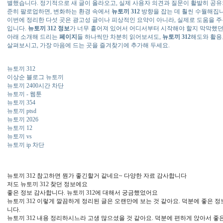
별했습니다. 정기적으로 새 글이 올라오고, 실제 사용자 의견과 질문이 활발히 공유
준히 팔로업하면, 변화하는 환경 속에서
뉴토끼 312
방향을 잡는 데 훨씬 수월해집니
이번에 정리한 다섯 곳은 광고성 글이나 피상적인 요약이 아니라, 실제로 도움을 
입니다.
뉴토끼 312
정보
가 너무 흩어져 있어서 어디서부터 시작해야 할지 막막했던
아래 소개해 드리는
페이지
들 하나씩만 차분히 읽어보셔도,
뉴토끼 312
해도와 활용
살펴보시고, 가장 마음에 드는 곳을 즐겨찾기에 추가해 두세요.
뉴토끼 312
이상순 블로그 뉴토끼
뉴토끼 2400시간 차단
뉴토끼 - 웹툰
뉴토끼 354
뉴토끼 ptsd
뉴토끼 2026
뉴토끼 12
뉴토끼 vs
뉴토끼 ip 차단
뉴토끼 312 참고하면 뭔가 좋긴할거 같네요~ 다양한 자료 감사합니다
저도 뉴토끼 312 찾던 정보에요
좋은 정보 감사합니다. 뉴토끼 312에 대해서 궁금했었어요
뉴토끼 312 이렇게 깔끔하게 정리된 글은 오랜만에 보는 것 같아요. 덕분에 좋은 
니다.
뉴토끼 312 내용 정리하시느라 고생 많으셨을 것 같아요. 덕분에 편하게 앉아서 