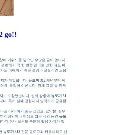
2
go!!
색창에 키워드를 넣으면 수많은 글이 쏟아지
2
관련해서 꼭 한 번쯤 읽어볼 만한 대표
페
보자도 이해하기 쉬운 설명과 실질적인 도움
이지
가 적합합니다.
뉴토끼 312
개념부터 핵
어요. 복잡한 이론보다 ‘전체 그림’을 먼저
지
도 포함했습니다. 실제 상황에
뉴토끼 31
니다. 특히 실패 경험까지 솔직하게 공유한
바로 따라 하기 좋은 점검표, 요약본, 실무
바쁜 직장인이나 학생도 짧은 시간 동안
뉴토
마다 꺼내 보셔도 충분히 활용 가치가 있
준한
뉴토끼 312
전문 블로그와 커뮤니티도 선