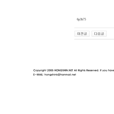
6p3h75
야동 사이트