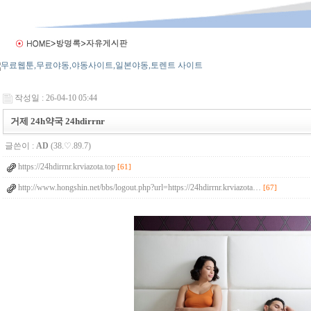
작성일 : 26-04-10 05:44
거제 24h약국 24hdirrnr
글쓴이 :
AD
(38.♡.89.7)
https://24hdirrnr.krviazota.top
[61]
http://www.hongshin.net/bbs/logout.php?url=https://24hdirrnr.krviazota…
[67]