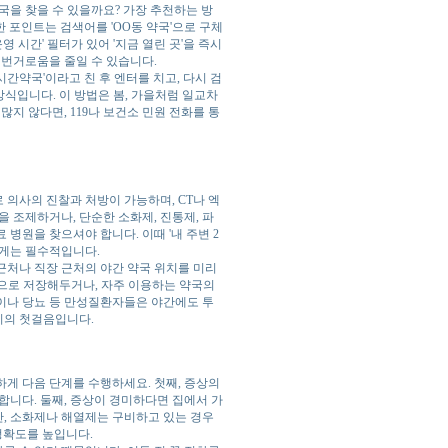
국을 찾을 수 있을까요? 가장 추천하는 방
한 포인트는 검색어를 'OO동 약국'으로 구체
 시간' 필터가 있어 '지금 열린 곳'을 즉시
 번거로움을 줄일 수 있습니다.
4시간약국'이라고 친 후 엔터를 치고, 다시 검
는 방식입니다. 이 방법은 봄, 가을처럼 일교차
지 않다면, 119나 보건소 민원 전화를 통
 의사의 진찰과 처방이 가능하며, CT나 엑
 조제하거나, 단순한 소화제, 진통제, 파
병원을 찾으셔야 합니다. 이때 '내 주변 2
에게는 필수적입니다.
근처나 직장 근처의 야간 약국 위치를 미리
능으로 저장해두거나, 자주 이용하는 약국의
이나 당뇨 등 만성질환자들은 야간에도 투
관리의 첫걸음입니다.
하게 다음 단계를 수행하세요. 첫째, 증상의
합니다. 둘째, 증상이 경미하다면 집에서 가
, 소화제나 해열제는 구비하고 있는 경우
 정확도를 높입니다.