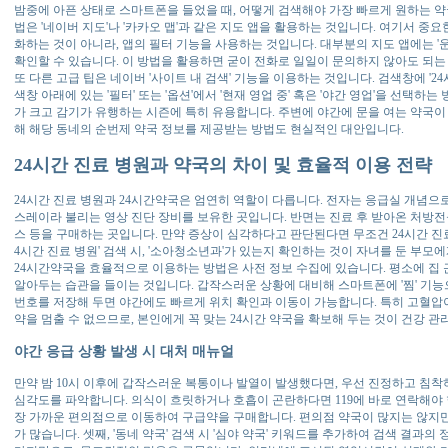
밤중에 아픈 상태로 스마트폰을 들었을 때, 어떻게 검색해야 가장 빠르게 원하는 약
법은 '네이버 지도'나 '카카오 맵'과 같은 지도 앱을 활용하는 것입니다. 여기서 중요
화하는 것이 아니라, 앱의 필터 기능을 사용하는 것입니다. 대부분의 지도 앱에는 '운영
확인할 수 있습니다. 이 방법을 활용하면 굳이 전화로 일일이 문의하지 않아도 되는
또 다른 고급 팁은 네이버 '사이트 내 검색' 기능을 이용하는 것입니다. 검색창에 '2
색창 아래에 있는 '필터' 또는 '옵션'에서 '현재 영업 중' 혹은 '야간 영업'을 선택하
가 크고 감기가 유행하는 시즌에 특히 유용합니다. 주변에 야간에 문을 여는 약국이 많
해 해당 동네의 순번제 약국 정보를 제공받는 방법도 현실적인 대안입니다.
24시간 진료 병원과 약국의 차이 및 효율적 이용 전략
24시간 진료 병원과 24시간약국은 엄연히 역할이 다릅니다. 전자는 응급실 개념으로
스레이라 불리는 영상 진단 장비를 보유한 곳입니다. 반면는 진료 후 받아온 처방전을
스 등을 구매하는 곳입니다. 만약 증상이 심각하다고 판단된다면 무조건 24시간 진료 
4시간 진료 병원' 검색 시, '소아청소년과'가 있는지 확인하는 것이 자녀를 둔 부모
24시간약국을 효율적으로 이용하는 방법은 사전 정보 수집에 있습니다. 평소에 집 
알아두는 습관을 들이는 것입니다. 갑작스러운 상황에 대비해 스마트폰에 '찜' 기
번호를 저장해 두면 야간에도 빠르게 위치 확인과 이동이 가능합니다. 특히 고혈압
약을 멈출 수 없으므로, 본인에게 꼭 맞는 24시간 약국을 확보해 두는 것이 건강 
야간 응급 상황 발생 시 대처 매뉴얼
만약 밤 10시 이후에 갑작스러운 복통이나 발열이 발생했다면, 우선 진정하고 침착
심각도를 파악합니다. 의식이 흐릿하거나 호흡이 곤란하다면 119에 바로 연락해야 
장 가까운 편의점으로 이동하여 구급약을 구매합니다. 편의점 약국이 많지는 않지만
가 많습니다. 셋째, '동네 약국' 검색 시 '심야 약국' 키워드를 추가하여 검색 결과의