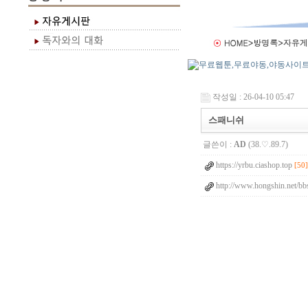
작성일 : 26-04-10 05:47
스패니쉬
글쓴이 :
AD
(38.♡.89.7)
https://yrbu.ciashop.top
[50]
http://www.hongshin.net/bb