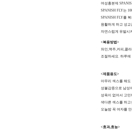
여성흥분제 SPANIS
SPANISH FLY
SPANISH FLY를
원활하게 하고 성교
자연스럽게 유발시켜
<복용방법>
와인,맥주,커피,콜라
조절하세요. 하루에
<제품용도>
아무리 섹스를 해도
성불감증으로 남성
성욕이 없어서 고민
색다른 섹스를 하고
오늘밤 꼭 여자를 
<효과,효능>