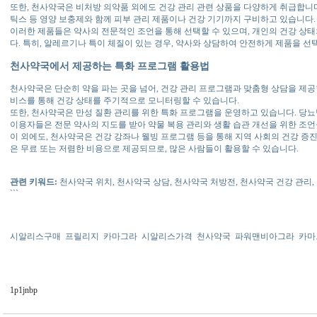
또한, 천사약국은 비처방 의약품 외에도 건강 관리 관련 상품을 다양하게 취급합니다.
틱스 등 영양 보충제와 함께 피부 관리 제품이나 건강 기기까지 구비하고 있습니다.
이러한 제품들은 약사의 전문적인 조언을 통해 선택할 수 있으며, 개인의 건강 상태
다. 특히, 알레르기나 특이 체질이 있는 경우, 약사와 상담하여 안전하게 제품을 선
천사약국에서 제공하는 특화 프로그램 활용법
천사약국은 단순히 약을 파는 곳을 넘어, 건강 관리 프로그램과 맞춤형 상담을 제공합
비스를 통해 건강 상태를 주기적으로 모니터링할 수 있습니다.
또한, 천사약국은 만성 질환 관리를 위한 특화 프로그램을 운영하고 있습니다. 당뇨병
이용자들은 전문 약사의 지도를 받아 약물 복용 관리와 생활 습관 개선을 위한 조언
이 외에도, 천사약국은 건강 강좌나 웰빙 프로그램 등을 통해 지역 사회의 건강 증
은 무료 또는 저렴한 비용으로 제공되므로, 많은 사람들이 활용할 수 있습니다.
관련 키워드:
천사약국 위치, 천사약국 상담, 천사약국 처방전, 천사약국 건강 관리
```
시알리스구매
프릴리지
카마그라
시알리스가격
천사약국
파워맨비아그라
카마
1p1jnbp