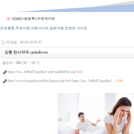
작성일 : 26-04-10 05:47
강릉 천사약국 cjstkdirrnr
글쓴이 :
AD
(38.♡.89.7)
https://xn--3e0bz87aypdkyi.wjdvnatldkffltm.top
[62]
http://www.hongshin.net/bbs/logout.php?url=https://xn--3e0bz87aypdkyi.…
[59]