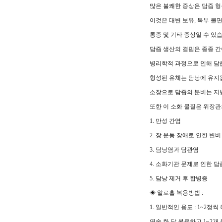
많은 불쾌한 증상은 담즙 형
이것은 대변 보유, 복부 불편
통증 및 기타 증상일 수 있
담즙 생산의 결핍은 종종 간
병리학적 과정으로 인해 담
형성된 유체는 담낭에 유지
소장으로 담즙의 분비는 지
또한 이 소화 물질은 위장관
1. 만성 간염
2. 장 운동 장애로 인한 변비
3. 담낭염과 담관염
4. 소화기관 문제로 인한 담
5. 담낭 제거 후 합병증
◈ 알로홀 복용방법 :
1. 일반적인 용도 : 1~2정씩
연속 한 달 복용하고 1~2개