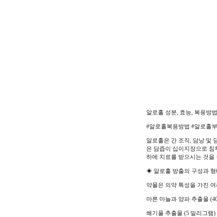
알로홀 성분, 효능, 복용방법
#알로홀복용방법 #알로홀부
알로홀은 간 조직, 담낭 및
은 담즙이 십이지장으로 침투
하에 치료를 받으시는 것을
◈ 알로홀 방출의 구성과 형태
약물은 의약 특성을 가진 여
마른 마늘과 양파 추출물 (4
쐐기풀 추출물 (5 밀리그램)