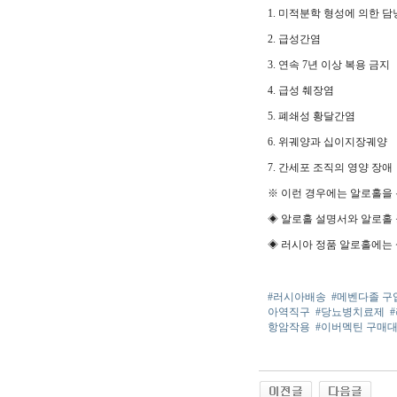
1. 미적분학 형성에 의한 
2. 급성간염
3. 연속 7년 이상 복용 금지
4. 급성 췌장염
5. 폐쇄성 황달간염
6. 위궤양과 십이지장궤양
7. 간세포 조직의 영양 장애
※ 이런 경우에는 알로홀을
◈ 알로홀 설명서와 알로홀
◈ 러시아 정품 알로홀에는 
#러시아배송
#메벤다졸 구
아역직구
#당뇨병치료제
항암작용
#이버멕틴 구매