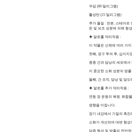
우담 (80 밀리그램)
활성탄 (25 밀리그램)
추가 물질 : 전분, 스테아르
돈 및 보조 성분에 의해 형
◈ 알로홀 약리작용 :
이 약물은 신체에 여러 가지
첫째, 경구 투여 후, 십이
종종 간과 담낭의 세포에서
이 중요한 소화 성분의 방
둘째, 간 조직, 담낭 및 담
◈ 알로홀 추가 약리작용 :
연동 장 운동의 복원. 화합
영향을 미칩니다.
장기 내강에서 기질의 촉진
소화가 개선되며 대변 형성
담즙 형성 및 방출의 전반적