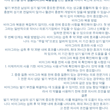
아래 링크를 통해
정품비아그라 복용방법
관련
정보
를 자세히 확인해 보세요. 여
발기 부전은 남성의 성기 발기에 중요한 문제로, 이는 성교를 원활하게 할 수 없는
충분히 성기로 전달되지 않거나 혈관이 충분히 개방되지 않을 때 발생할 수 있습니
해 더 깊이 이해하는 것이 중요합니다.
비아그라 복용 방법
비아그라 복용은 복잡하지 않지만, 사용 전에 중요한 사항을 확인해야 합니다. 첫 
그라는 일반적으로 약사나 의료기기점에서 구입할 수 있습니다. 그러나 신뢰할 수
입하면 문제가 될 수 있으므로 주의해야 합니
두 번째 단계는 복용 방법입니다. 비아그라는 섭취 후 약 30분 내에 효과를 나타내며
니다. 이는 "주말 약"으로도 알려져 있으며, 이 기간 동안 성기 발기
비아그라의 효과와 사용 시간
비아그라는 섭취 후 약 30분 내에 효과를 나타내며, 최대 36시간 동안 효과가 지속
져 있으며, 이 기간 동안 성기 발기에 큰 도움을 줄 
비아그라 복용 전에 확인해야 할 사항
비아그라 복용 전에 사용 전에 꼭 확인해야 할 사항은 
1. 이제까지의 사용 기한: 비아그라는 사용 tr??c에 확인해야 합니다. 만약 유통 기
확인하는 것이 중요합니다.
2. 중증 질환: 비아그라 복용 전에 중증 질환이 있는 경우에는 의료 전문가의
3. 전문 의사 상담: 발기 부전과 관련된 문제를 가지고 있는 경우에는 전
비아그라와 같은 성능 향상 약물
비아그라는 발기 부전을 해결하는 데 도움을 줄 수 있지만, 모든 성능 향상 약물은 
라서 각 약물을 사용하기 전에 전문 의사의 조언을 받
결론
발기 부전은 남성의 성기 발기에 중요한 문제로, 이를 해결하는 데 도움이 되는 비
니다. 비아그라는 섭취 후 약 30분 내에 효과를 나타내며, 최대 36시간 동안 효과가
고 전문 의사의 조언을 받아야 합니다.