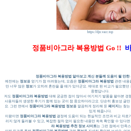
https://djn.vacc.top
정품비아그라 복용방법
Go !!
바
정품비아그라 복용방법
알아보고 계신 분들께 도움이 될 만한 
예전에는
정보
를 얻기가 참 어려웠는데, 요즘은
정품비아그라 복용방법
관련 내용을
만 너무 많은
정보
가 오히려 혼란을 줄 때가 있더군요. 제대로 된 비교가 필요했던
중했답니다.
저도
정품비아그라 복용방법
대해 궁금한 점이 많아서 여기저기 발품을 팔아본 경
사용자들의 생생한 후기가 함께 있는 곳이 참 중요하더라고요. 단순히 홍보성 글만
요. 그런 면에서
정품비아그라 복용방법
정보
를 깔끔하게 정리해 둔
페이지
는 찾는
있게 해줍니다.
이왕이면
정품비아그라 복용방법
결정에 도움이 되는 현실적인 조언과 비교 자료가
리지 않게 둘러볼 수 있고, 복잡한 절차 없이 필요한 내용만 쏙쏙 확인할 수 있다면
라 복용방법
추천
정보
사이트
는 그런 점에서 만족