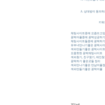
A: 상대방이 동의하
키워드
채팅사이트중에 요즘뜨고있
꽁떡어플중에 꽁떡성공하
채팅사이트들중에 꽁떡하기
유부녀만나기좋은 꽁떡사
섹파만들기좋은 꽁떡사이
요즘핫한 꽁떡채팅사이트
섹파찾기, 친구찾기, 애인찾
꽁떡하기 좋은곳들 정리
섹파만나기좋은 만남어플
섹파만들기좋은 꽁떡어플
3l31zu6