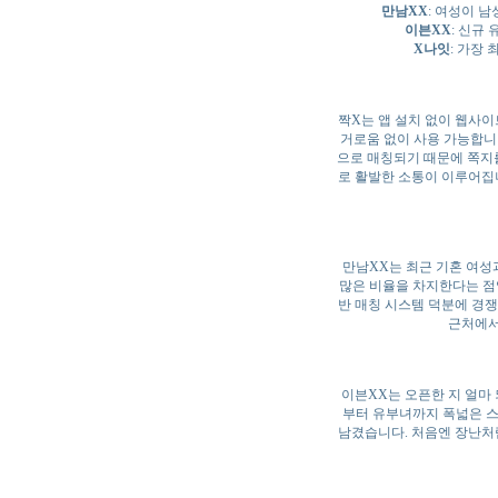
만남XX
: 여성이 
이븐XX
: 신규
X나잇
: 가장
짝X는 앱 설치 없이 웹사이
거로움 없이 사용 가능합니다
으로 매칭되기 때문에 쪽지를
로 활발한 소통이 이루어집니
만남XX는 최근 기혼 여성
많은 비율을 차지한다는 점
반 매칭 시스템 덕분에 경쟁
근처에서
이븐XX는 오픈한 지 얼마
부터 유부녀까지 폭넓은 스
남겼습니다. 처음엔 장난처럼