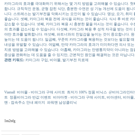
카마그라의 효과를 극대화하기 위해서는 몇 가지 방법을 고려해볼 수 있습니다. 첫째
합니다. 규칙적인 운동, 균형 잡힌 식단, 충분한 수면은 성 기능 개선에 도움이 됩니
니다. 스트레스는 발기부전을 악화시키는 요인이 될 수 있습니다. 명상, 요가, 취미
좋습니다. 셋째, 카마그라 복용 전에 과식을 피하는 것이 좋습니다. 식사 후 바로
감소할 수 있습니다. 넷째, 카마그라 복용 시 충분한 물을 마시는 것이 좋습니다. 
의 효과를 감소시킬 수 있습니다. 다섯째, 카마그라 복용 후 성적 자극을 받는 것이
야만 효과를 발휘합니다. 여섯째, 파트너와의 친밀감을 높이는 것이 중요합니다. 
높이는 데 도움이 됩니다. 일곱째, 꾸준히 카마그라를 복용하는 것보다는 필요할 때
내성을 유발할 수 있습니다. 여덟째, 만약 카마그라의 효과가 미미하다면 의사 또
치료 방법을 고려해볼 수 있습니다. 아홉째, 카마그라는 만병통치약이 아니라는 점
증상을 완화하는 데 도움을 줄 수 있지만, 근본적인 원인을 해결하는 것은 아닙니다
관련 키워드:
카마그라 구입, 비아몰, 발기부전 치료제
Viamall
비아몰 - 비아그라 구매 사이트
최저가 100% 정품 비닉스
@비아그라인터
트
정품비아그라 반값 이벤트
비아마켓 - 비아그라 구매 사이트, 비아센터, 비아몰
맨 - 접속주소 안내 페이지
파워맨 남성클리닉
1m2nfg