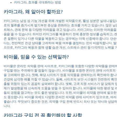
카마그라, 효과를 극대화하는 방법
카마그라, 왜 알아야 할까요?
카마그라는 남성 성 기능 개선을 위해 개발된 의약품으로, 활성 성분은 실데나필입
로의 혈류를 증가시켜 발기부전 증상을 완화하는 효과를 가지고 있습니다. 많은 남
트레스, 관계 문제 등 다양한 어려움을 겪고 있습니다. 카마그라는 이러한 어려움을
움을 줄 수 있습니다. 하지만 카마그라를 복용하기 전에 충분한 정보를 습득하고, 
존 질환이 있거나 다른 약물을 복용하고 있는 경우에는 더욱 신중해야 합니다. 단
다는, 전반적인 건강 상태를 고려하여 복용 여부를 결정하는 것이 바람직합니다. 발
으므로, 카마그라 복용과 함께 생활 습관 개선, 스트레스 관리 등 다각적인 노력을 
비아몰, 믿을 수 있는 선택일까?
비아몰은 온라인 의약품 판매 사이트로, 카마그라를 포함한 다양한 의약품을 판매
구입할 때는 주의해야 할 점들이 많습니다. 비아몰을 포함한 온라인 판매 사이트의
을 고려해야 합니다. 첫째, 해당 사이트가 정품 의약품을 판매하는지 확인해야 합니
건강에 심각한 해를 끼칠 수 있습니다. 둘째, 사이트의 보안 시스템이 안전한지 확인
출될 위험이 있는지 꼼꼼히 살펴봐야 합니다. 셋째, 고객 지원 서비스가 잘 갖춰져 
제가 발생했을 때 신속하게 도움을 받을 수 있어야 합니다. 비아몰에 대한 평판 및
들의 경험을 참고하는 것도 좋은 방법입니다. 또한, 비아몰이 의약품 판매에 필요한
도 중요합니다. 비아몰 외에도 다양한 온라인 의약품 판매 사이트가 있으므로, 여
좋습니다. 무엇보다 중요한 것은, 의약품 구입 전에 반드시 의사 또는 약사와 상담
니다.
카마그라 구입 전 꼭 확인해야 할 사항