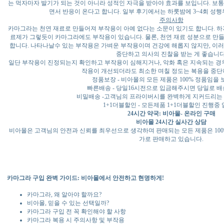
는 먹자마자 발기가 되는 것이 아니라 성적인 자극을 받아야 효과를 보입니다. 보통
면서 반응이 온다고 합니다. 일부 후기에서는 하룻밤에 3~4회 성행
주의사항
카마그라는 천연 재료로 만들어져 부작용이 아예 없다는 소문이 있기도 합니다. 하
료제가 그렇듯이 카마그라에도 부작용이 있습니다. 물론, 천연 재료 성분으로 만
합니다. 나타나날수 있는 부작용은 가벼운 부작용이며 건강에 해롭지 않지만, 이
중단하고 의사의 진찰을 받는 게 좋습니다
일단 부작용이 진정되는지 확인하고 부작용이 심해지거나, 악화 혹은 지속되는 경우
작용이 개선되더라도 최소한 며칠 정도는 복용을 중단
정품보장 - 비아몰의 모든 제품은 100% 정품임을
빠른배송 - 당일16시전으로 입금해주시면 당일로 배
비밀배송 -고객님의 프라이버시를 완벽하게 지커드리는
1+1더블할인 - 모든제품 1+1더블할인 진행중
24시간 약국: 비아몰- 온라인 구매
비아몰 24시간 실사간 상담
비아몰은 고객님의 안전과 신뢰를 최우선으로 생각하며 판매되는 모든 제품은 100
가로 판매하고 있습니다.
카마그라 구입 완벽 가이드: 비아몰에서 안전하고 현명하게!
카마그라, 왜 알아야 할까요?
비아몰, 믿을 수 있는 선택일까?
카마그라 구입 전 꼭 확인해야 할 사항
카마그라 복용 시 주의사항 및 부작용