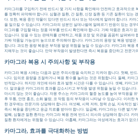
카마그라를 구입하기 전에 반드시 몇 가지 사항을 확인해야 안전하고 효과적으로 복용
를 정확히 파악해야 합니다. 심혈관 질환, 간 질환, 신장 질환 등 기존 질환이 있는
다. 또한, 복용 중인 약물이 있다면 반드시 의사 또는 약사에게 알려야 합니다. 카
을 일으킬 수 있습니다. 카마그라의 성분인 실데나필에 알레르기 반응이 있는 경우
마그라를 구입할 때는 정품 여부를 반드시 확인해야 합니다. 가짜 약품은 효과가 없
있습니다. 믿을 수 있는 판매처를 선택하고, 제품 포장 및 외관을 꼼꼼히 살펴봐야
가짜 약품일 가능성이 높으므로 주의해야 합니다. 카마그라의 용량 및 복용 방법은 
합니다. 과도한 용량 복용은 부작용 발생 위험을 높일 수 있습니다. 카마그라 복용 
지해두는 것이 좋습니다. 만약 부작용이 발생한다면 즉시 복용을 중단하고 전문가와
카마그라 복용 시 주의사항 및 부작용
카마그라 복용 시에는 다음과 같은 주의사항을 숙지하고 지켜야 합니다. 첫째, 반드
니다. 임의로 용량을 조절하거나 복용 횟수를 늘리는 것은 위험합니다. 둘째, 카마그
반적입니다. 하지만 개인에 따라 효과 발현 시간은 다를 수 있습니다. 셋째, 카마그
다. 알코올은 카마그라의 효과를 감소시키고 부작용 발생 위험을 높일 수 있습니다.
마시지 않는 것이 좋습니다. 자몽 주스는 카마그라의 혈중 농도를 높여 부작용을 유
후 두통, 안면 홍조, 소화 불량, 코 막힘 등의 부작용이 나타날 수 있습니다. 이러
한 경우에는 전문가와 상담해야 합니다. 여섯째, 시력 저하, 청력 손실, 지속적인 
즉시 복용을 중단하고 응급 치료를 받아야 합니다. 일곱째, 카마그라는 다른 발기부
덟째, 심혈관 질환 환자는 카마그라 복용 전에 반드시 의사와 상담해야 합니다. 카
질환 환자에게는 위험할 수 있습니다. 아홉째, 카마그라는 여성에게는 효과가 없으
카마그라, 효과를 극대화하는 방법