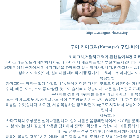
https://kamagraz.viaceter.top
구미 카마그라(Kamagra) 구입-비
카마그라,저렴하고 먹기 편한 발기부전 치
카마그라는 인도의 제약회사 아잔타 파마에서 제조하는 발기부전 치료제입니다. 아잔
30개 이상의 국가에서 제네릭 제품을 판매하고 있는 제약사입니다. 카마그라는 201
성하기도 하였으며, 실데나필 제네릭 제품 중에서도 효과가 뛰어나면서도 
복용방법
카마그라는 짜먹는 젤리 타입입니다. 특이한 점은 다양한 맛으로 제공된다는 점인데 
수박, 레몬, 로즈, 포도 등 다양한 맛으로 출시되고 있습니다. 다른 발기부전 치
투여하는 것을 어려워하는 분들이라면 카마그라를 복
모든 약이 그렇듯이, 카마그라도 적정 투여량을 지키는 것이 중요합니다. 하루 최대 투여
복용할 수 있습니다. 하지만, 처음 복용하는 경우라면 25mg으로 시작해서 약물에
립니다.
제품효과
카마그라의 주성분은 실데나필입니다. 실데나필은 음경해면체에서 cGMP를 분해하
서 분비되는 산화질소의 작용을 강화하여 정맥의 확장을 지속합니다. 이를 통해서
데나필 성분은 경구 투여 후에 신속하게 체내에서 
공복에 복용할 경우 1시간 이내에 최고 혈중 농도에 도달하고 보통 15~30분 정도