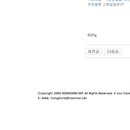
무료웹툰 고화질일본AV
8l3f5g
야동 사이트