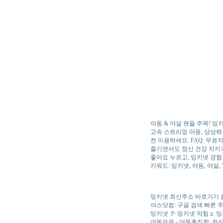
야동 & 야설 팬들 주목! 
고속 스트리밍 야동, 상상력 
전 이용하세요. FAQ: 무료
즐기면서도 정신 건강 지키기
좋아요 누르고, 밍키넷 경험
키워드: 밍키넷, 야동, 야설,
밍키넷 최신주소 바로가기 
야스닷컴: 구글 검색 빠른 
밍키넷 テ 밍키넷 막힘ェ 
야동모음 - 야동총집합: 최