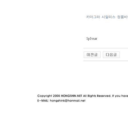
카마그라
시알리스
정품비
1p1vsar
야동 사이트