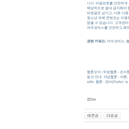
니다. 비밀번호를 안전하게 
해당하므로 절대 금지해야 
비방글은 삼가고, 다른 사
청소년 유해 콘텐츠는 이용
받을 수 있습니다. 고객센
여우코믹스를 안전하고 쾌
관련 키워드:
여우코믹스, 웹
웹툰모아 | 무료웹툰 - 조아
링크 안내
19금웹툰 - 야툰,
nilife
웹툰 - 펀비(Funbe)
뉴
2l21zv
야동 사이트