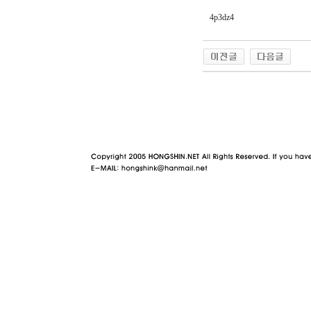
4p3dz4
야동 사이트