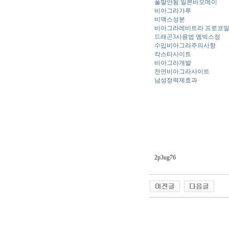
풀발안됨 일본바오메이
비아그라가루
비맥스성분
비아그라레비트라 프로코
드래곤3사용법 엠빅스정
수입비아그라주의사항
칵스타사이트
비아그라개발
천연비아그라사이트
남성정력제효과
2p3ug76
야동 사이트