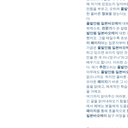
왜 여기에 있었는지 잊어버릴
만함을 부르고, 오히려
풀발
한 올바른
정보
를 얻는다는 
다.
풀발안됨 일본바오메이
대해
팟캐스트,
전문가
가 쓴 칼럼
발안됨 일본바오메이
대한 
했어요. 그럴 때일수록 초보
이
페이지
에는 입문자부터
가끔은
풀발안됨 일본바오
하고 있으면 보이지 않던 것
민을 한 게 아니었구나”라고
배우기도 합니다. 이러한 
다. 제가
추천
드리는
풀발안
아무래도
풀발안됨 일본바
없으니까요. 하지만 올바른
모아둔
페이지
가 바로 그 
움을 없애고, 체계적인 학
을 거예요.
여기까지 읽어주신 여러분,
긴 글을 읽어내려오기 힘들
에서 헤매는 분들에게 도움을
페이지
를 통해 효율적으로
일본바오메이
탐구 여정을 