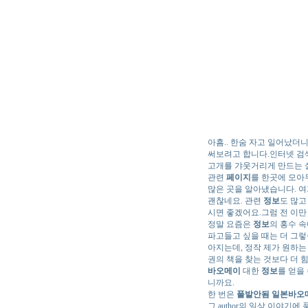
아흠.. 한숨 자고 일어났더
써보려고 합니다.인터넷 검
고개를 갸웃거리게 만드는
관련
페이지
를 한곳에 모아
많은 곳을 알아냈습니다. 
괜찮네요. 관련
정보
도 많고
시면 좋겠어요.그럼 전 이만
정말 요즘은
정보
의 홍수 
파고들고 싶을 때는 더 그
아지는데, 정작 제가 원하는
권의 책을 찾는 것보다 더 
바오메이
대한
정보
를 얻을
니까요.
한 번은
풀발안됨 일본바오
그.author의 일상 이야기