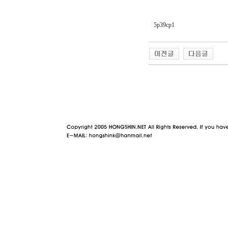
5p39cp1
야동 사이트