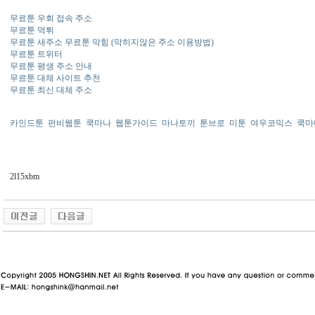
무료툰 우회 접속 주소
무료툰 먹튀
무료툰 새주소 무료툰 막힘 (막히지않은 주소 이용방법)
무료툰 트위터
무료툰 평생 주소 안내
무료툰 대체 사이트 추천
무료툰 최신 대체 주소
카인드툰
펀비웹툰
쿡마나
웹툰가이드
마나토끼
툰브로
미툰
여우코믹스
쿡마
2l15xbm
동 사이트