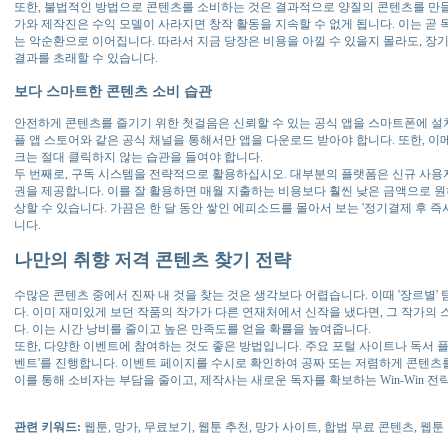
또한, 불법적인 방법으로 콘텐츠를 소비하는 것은 결과적으로 양질의 콘텐츠를 만
가와 제작진은 수익 모델이 사라지면 창작 활동을 지속할 수 없게 됩니다. 이는 곧 
는 악순환으로 이어집니다. 따라서 지금 당장은 비용을 아낄 수 있을지 몰라도, 
결과를 초래할 수 있습니다.
보다 스마트한 콘텐츠 소비 습관
안전하게 콘텐츠를 즐기기 위한 첫걸음은 신뢰할 수 있는 공식 앱을 스마트폰에 설
플 앱 스토어와 같은 공식 채널을 통해서만 앱을 다운로드 받아야 합니다. 또한, 이
크는 절대 클릭하지 않는 습관을 들여야 합니다.
두 번째로, 구독 시스템을 전략적으로 활용하십시오. 대부분의 플랫폼은 신규 사용
권을 제공합니다. 이를 잘 활용하면 매월 지출하는 비용보다 훨씬 낮은 금액으로 
상할 수 있습니다. 가끔은 한 달 동안 쌓인 에피소드를 몰아서 보는 '정기결제 후 즉
니다.
나만의 취향 저격 콘텐츠 찾기 전략
수많은 콘텐츠 중에서 진짜 내 것을 찾는 것은 생각보다 어렵습니다. 이때 '장르별'
다. 이미 재미있게 보던 작품의 작가가 다른 연재처에서 신작을 냈다면, 그 작가의
다. 이는 시간 낭비를 줄이고 높은 만족도를 얻을 확률을 높여줍니다.
또한, 다양한 이벤트에 참여하는 것도 좋은 방법입니다. 주요 포털 사이트나 독서 플
벤트'를 진행합니다. 이벤트 페이지를 수시로 확인하여 공짜 또는 저렴하게 콘텐츠
이를 통해 소비자는 부담을 줄이고, 제작사는 새로운 독자를 확보하는 Win-Win 전
관련 키워드:
웹툰, 망가, 무료보기, 웹툰 추천, 망가 사이트, 합법 무료 콘텐츠, 웹