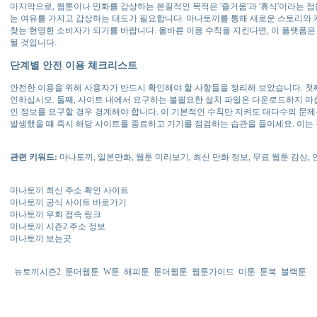
마지막으로, 웹툰이나 만화를 감상하는 본질적인 목적은 '즐거움'과 '휴식'이라는 
는 여유를 가지고 감상하는 태도가 필요합니다. 마나토끼를 통해 새로운 스토리와 
찾는 현명한 소비자가 되기를 바랍니다. 올바른 이용 수칙을 지킨다면, 이 플랫폼
될 것입니다.
단계별 안전 이용 체크리스트
안전한 이용을 위해 사용자가 반드시 확인해야 할 사항들을 정리해 보았습니다. 첫째,
인하십시오. 둘째, 사이트 내에서 요구하는 불필요한 설치 파일은 다운로드하지 마십
인 정보를 요구할 경우 경계해야 합니다. 이 기본적인 수칙만 지켜도 대다수의 문제
발생했을 때 즉시 해당 사이트를 종료하고 기기를 점검하는 습관을 들이세요. 이는
관련 키워드:
마나토끼, 일본만화, 웹툰 미리보기, 최신 만화 정보, 무료 웹툰 감상, 
마나토끼 최신 주소 확인 사이트
마나토끼 공식 사이트 바로가기
마나토끼 우회 접속 링크
마나토끼 시즌2 주소 정보
마나토끼 보는곳
뉴토끼시즌2
툰더웹툰
W툰
해피툰
툰더웹툰
웹툰가이드
미툰
툰북
블랙툰