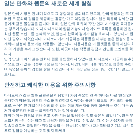
일본 만화와 웹툰의 새로운 세계 탐험
일본 만화 시장은 전 세계적으로 그 영향력을 발휘하고 있으며, 한국 웹툰과는 또 
러한 두 문화의 접점을 제공하는 훌륭한 가교 역할을 합니다. 일본 특유의 섬세한 
들에게 깊은 몰입감을 줍니다. 특히, 일본 만화 특유의 '주간 연재' 시스템은 독자
는 경우가 많습니다. 이때 마나토끼의 알림 기능이나 업데이트 목록을 활용하면 됩
최신 웹툰 트렌드를 분석해 보면, 일본과 한국의 경계가 점점 흐려지고 있습니다. 
아닌 필수가 되었습니다. 마나토끼에서 제공하는 작품들은 대부분 높은 완성도를 
캐릭터 설정이 돋보이는 작품들이 많습니다. 사용자들은 이 플랫폼을 통해 자신의 취
격'의 기쁨을 누리고 있습니다. 또한, 이곳에서는 작품별 평점과 간단한 코멘트를 확
니다.
만약 당신이 아직 일본 만화나 웹툰에 입문하지 않았다면, 마나토끼가 제공하는 추
적으로 인기 있는 작품부터 숨은 명작까지, 다양한 데이터를 바탕으로 맞춤형 추천
며 폭넓은 문화적 경험을 쌓을 시간입니다. 더 이상 같은 장르에만 국한되지 말고,
보세요.
안전하고 쾌적한 이용을 위한 주의사항
마나토끼와 같은 웹툰 플랫폼을 이용할 때 가장 중요한 것 중 하나는 바로 '안전'입
존재하기 때문에, 정확한 주소를 확인하고 접속하는 습관이 필요합니다. 또한, 불법
므로, 공식적인 채널이나 신뢰할 수 있는 정보 제공처를 통해 접속하는 것이 매우 
처가 불분명한 링크는 클릭하지 않는 것이 좋습니다.
쾌적한 이용 환경을 위해 광고 차단 기능을 활용하는 것도 좋은 방법입니다. 많은 
노출시키는데, 이는 때때로 사용자 경험을 저해할 수 있습니다. 이는 사용자의 몫이
접속함으로써 불필요한 위험을 줄일 수 있습니다. 또한, PC나 모바일 기기의 백
코드 감염을 예방하는 것도 잊지 마세요.