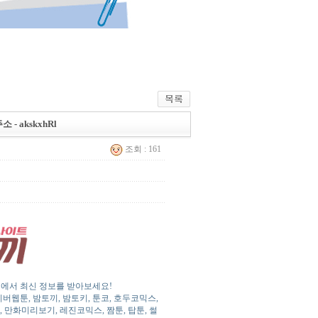
 akskxhRl
조회 : 161
토끼에서 최신 정보를 받아보세요!
웹툰, 밤토끼, 밤토키, 툰코, 호두코믹스,
, 만화미리보기, 레진코믹스, 짬툰, 탑툰, 썰