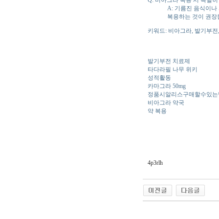
A: 기름진 음식이나
복용하는 것이 권장
키워드: 비아그라, 발기부전
발기부전 치료제
타다라필 나무 위키
성적활동
카마그라 50mg
정품시알­리스구매할수있는
비아그라 약국
약 복용
4p3rlh
야동 사이트