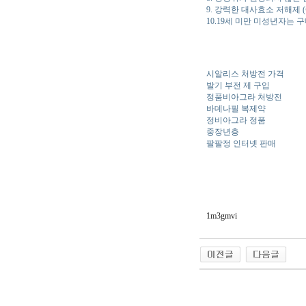
9. 강력한 대사효소 저해제
10.19세 미만 미성년자는 
시알리스 처방전 가격
발기 부전 제 구입
정품비아그라 처방전
바데나필 복제약
정비아그라 정품
중장년층
팔팔정 인터넷 판매
1m3gmvi
야동 사이트