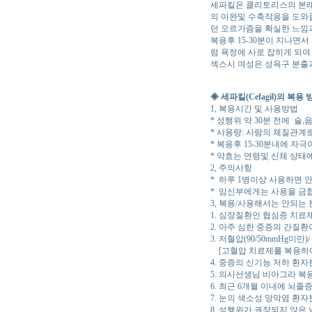
세파킬은 클리토리스의 본래
의 이완및 수축작용을 도와
던 오르가즘을 확실한 느낌
복용후 15-30분이 지나면
럼 욕정에 사로 잡히게 되여
섹스시 여성은 성욕구 분출
◈ 세파킬(Cefagil)의 복용
1, 복용시간 및 사용방법
* 성행위 약 30분 전에 술
* 사용량: 사람의 체질관계
* 복용후 15-30분내에 
* 약효는 연령및 신체 상태
2, 주의사항
* 하루 1병이상 사용하면 
* 임신부에게는 사용을 금
3, 복용/사용해서는 안되는 
1. 심장질환인 협심증 치
2. 아주 심한 중증의 간질환
3. 저혈압(90/50mmHg미만
[고혈압 치료제를 복용하여
4. 중증의 신기능 저하 환자
5. 의사선생님 비아그라 복
6. 최근 6개월 이내에 뇌
7. 눈의 색소성 망막염 환자
8. 성행위가 권장되지 않은