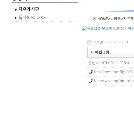
작성일 : 26-05-07 12:53
세파킬 1병
글쓴이 :
AD
(130.♡.29.94)
https://gmvi.bluepillguide36
http://www.hongshin.net/bb