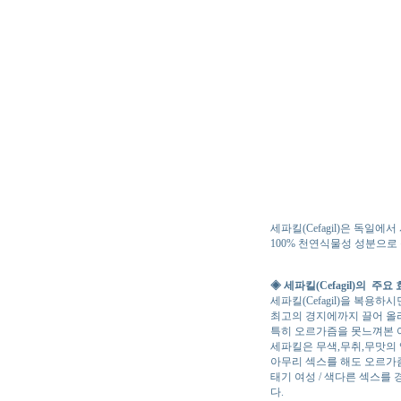
세파킬(Cefagil)은 독일
100% 천연식물성 성분으로
◈ 세파킬(Cefagil)의 주요
세파킬(Cefagil)을 복용
최고의 경지에까지 끌어 올
특히 오르가즘을 못느껴본 
세파킬은 무색,무취,무맛의
아무리 섹스를 해도 오르가즘
태기 여성 / 색다른 섹스를
다.