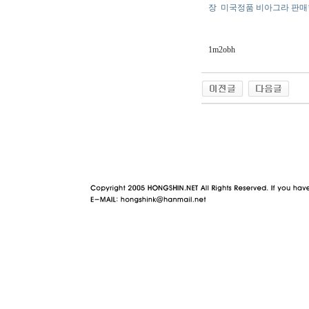
장
미국정품 비아그라 판
1m2obh
야동 사이트