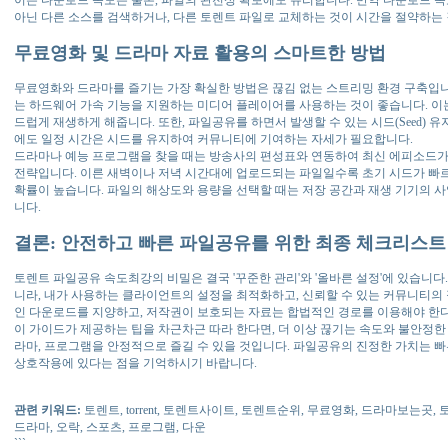
아닌 다른 소스를 검색하거나, 다른 토렌트 파일로 교체하는 것이 시간을 절약하는
무료영화 및 드라마 자료 활용의 스마트한 방법
무료영화와 드라마를 즐기는 가장 확실한 방법은 끊김 없는 스트리밍 환경 구축입니
는 하드웨어 가속 기능을 지원하는 미디어 플레이어를 사용하는 것이 좋습니다. 이는
드럽게 재생하게 해줍니다. 또한, 파일공유를 하면서 발생할 수 있는 시드(Seed) 
에도 일정 시간은 시드를 유지하여 커뮤니티에 기여하는 자세가 필요합니다.
드라마나 예능 프로그램을 찾을 때는 방송사의 편성표와 연동하여 최신 에피소드가
전략입니다. 이른 새벽이나 저녁 시간대에 업로드되는 파일일수록 초기 시드가 빠
확률이 높습니다. 파일의 해상도와 용량을 선택할 때는 저장 공간과 재생 기기의 
니다.
결론: 안전하고 빠른 파일공유를 위한 최종 체크리스트
토렌트 파일공유 속도최강의 비밀은 결국 '꾸준한 관리'와 '올바른 설정'에 있습니다
니라, 내가 사용하는 클라이언트의 설정을 최적화하고, 신뢰할 수 있는 커뮤니티의
인 다운로드를 지양하고, 저작권이 보호되는 자료는 합법적인 경로를 이용해야 한다
이 가이드가 제공하는 팁을 차근차근 따라 한다면, 더 이상 끊기는 속도와 불안정한
라마, 프로그램을 안정적으로 즐길 수 있을 것입니다. 파일공유의 진정한 가치는 빠
상호작용에 있다는 점을 기억하시기 바랍니다.
관련 키워드:
토렌트, torrent, 토렌트사이트, 토렌트순위, 무료영화, 드라마보는곳, 토
드라마, 오락, 스포츠, 프로그램, 다운
```