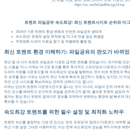
넷, 파일, 자료, 공유, 영화, 드라마, 오락, 스포츠, 
https://xn--sm2bi2sjolb6a.ygy24.top
토렌트 파일공유 속도최강! 최신 토렌트사이트 순위와 마
2024년 기준 토렌트 환경 변화와 안전한 파일공유 생태계
속도최강! 토렌트 설정 최적화 및 마그넷 연결 끊김 해결법
무료영화 드라마 자료실 찾기 및 차별화된 활용 팁
최신 토렌트 환경 이해하기: 파일공유의 판도가 바뀌
최근 몇 년 사이 토렌트 파일공유 시장은 급격한 변화를 겪었습니다. 과거처럼 단
는 시절을 지나, 이제는 마그넷 링크를 통한 즉각적인 스트리밍과 다운로드가 대
드라마 자료를 다운로드할 때 속도최강의 성능을 발휘하는 것이 바로 토렌트의 핵
트 순위를 찾는 이유는 단순히 최신 자료에 빠르게 접근하기 위함도 있지만, 더 이
적인 신규 사이트를 확보하려는 전략적 선택이기도 합니다.
이제는 단순히 토렌트 다운로드만으로 끝나는 것이 아니라, 파일의 진위 여부와 속
적인 요소를 배제하고 순수하게 파일을 공유하고자 할 때, 올바른 토렌트 설정과 커
용자는 항상 최신 토렌트 업데이트 정보를 파악하여 변화하는 환경에 발 빠르게 
확보할 수 있습니다.
속도최강 토렌트를 위한 필수 설정 및 최적화 노하우
토렌트 속도를 결정하는 가장 큰 요소는 '포트 포워딩'과 '업로드/다운로드 대역폭 
하고 기본 설정 그대로 사용하지만, 이는 전체 속도최강의 성능을 30% 이하로 제