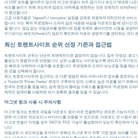
서 UDP 포트를 열어주지 않으면 마그넷 연결이 자주 끊기거나 속도가 제대로 나오
속도를 높이기 위해 과도하게 업로드 대역폭을 제한하는 것은 전체적인 피어(Peer
이 중요합니다.
고급 사용자들은 '.btguard'나 'encryption' 설정을 강제로 적용하여 ISP(인터
합니다. 이는 특히 무료영화나 드라마 같은 대용량 파일을 다운로드할 때 장시간 
을 합니다. 끊김 없는 파일공유를 원한다면 정품 토렌트 클라이언트 사용을 권장하며
우기보다는 배포자(Seeder)가 많은지 확인하여 자료의 생명주기를 관리하는 것이 
최신 토렌트사이트 순위 선정 기준과 접근법
토렌트사이트 순위는 단순히 트래픽만으로 결정되지 않습니다. 접속 안정성, 광고 빈
활성도가 종합적으로 반영됩니다. 상위 노출되는 사이트일수록 관리자가 주기적으로
은 빠르게 삭제하여 사용자를 보호합니다. 무료영화와 드라마 보는곳을 찾을 때는 반
된 곳을 선택해야 합니다.
최신 토렌트사이트에 접근하는 또 다른 방법은 해외 커뮤니티의 정보를 참조하는 것입
ic Tracker'와 'Private Tracker' 체계가 구축되어 있어, 신뢰도 높은 자료를 
한국어 컨텐츠를 찾을 때는 검색 엔진의 롱테일 키워드를 활용하여 '무료영화 드라마 자
체적인 검색어를 사용하면 보다 정확한 결과를 얻을 수 있습니다.
마그넷 링크 사용 시 주의사항
마그넷 링크는 토렌트 파일을 다운로드 없이 바로 연결해주는 편리한 기능이지만, 
명한 마그넷은 악성코드나 바이러스를 포함할 수 있으므로, 다운로드 전 사용자 평가
마그넷 연결이 지연될 경우 'DHT'와 'PEX' 기능이 활성화되어 있는지 확인하여 더
니다.
파일공유 시 속도최강을 유지하기 위해선 마그넷 추가 직후 '가장 많은 피어를 가진
이는 다운로드 속도는 물론, 파일의 완전성 확보에도 유리합니다. 만약 다운로드 속