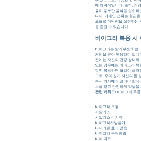
수 있으므로, 가능한 한 피
에 효과적입니다. 또한, 건
륨이 풍부한 음식을 섭취하
니다. 카페인 섭취는 혈관을
으므로 적당량을 섭취하는 것
을 즐길 수 있습니다.
비아그라 복용 시
비아그라는 발기부전 치료에 
처방을 받아 복용해야 합니다
전에는 자신의 건강 상태와 
있는 경우에는 비아그라 복용
함께 복용하면 혈압이 급격히
므로, 주의 깊게 자신의 몸 
즉시 의사에게 알려야 합니다
보를 얻고 안전하게 약물을
관련 키워드:
비아그라 두통,
비아그라 두통
시알리스
시알리스 감기약
비아그라처방받기
타다라필 효과 없음
비아그라 구매방법
비아 마트